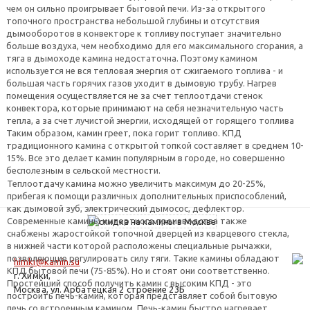
чем он сильно проигрывает бытовой печи. Из-за открытого
топочного пространства небольшой глубины и отсутствия
дымооборотов в конвекторе к топливу поступает значительно
больше воздуха, чем необходимо для его максимального сгорания, а
тяга в дымоходе камина недостаточна. Поэтому камином
используется не вся тепловая энергия от сжигаемого топлива - и
большая часть горячих газов уходит в дымовую трубу. Нагрев
помещения осуществляется не за счет теплоотдачи стенок
конвектора, которые принимают на себя незначительную часть
тепла, а за счет лучистой энергии, исходящей от горящего топлива
Таким образом, камин греет, пока горит топливо. КПД
традиционного камина с открытой топкой составляет в среднем 10-
15%. Все это делает камин популярным в городе, но совершенно
бесполезным в сельской местности.
Теплоотдачу камина можно увеличить максимум до 20-25%,
прибегая к помощи различных дополнительных приспособлений,
как дымовой зуб, электрический дымосос, дефлектор.
Современные камины импортного производства также
снабжены жаростойкой топочной дверцей из кварцевого стекла,
в нижней части которой расположены специальные рычажки,
позволяющие регулировать силу тяги. Такие камины обладают
himki@kamin.su
КПД бытовой печи (75-85%). Но и стоят они соответственно.
г. Химки,
Простейший способ получить камин с высоким КПД - это
Москва, ул. Арбатецкая 2 строение 23Б
построить печь-камин, которая представляет собой бытовую
печь со встроенным камином. Печь-камин быстро нагревает