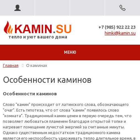
+7 (985) 922 22 23
himki@kamin.su
тепло и уют вашего дома
МЕНЮ
Главная
О каминах
Особенности каминов
Особенности каминов
Слово "камин" происходит от латинского слова, обозна­чающего
"очаг". Есть гипотеза, что от слова "камин" появилось слово
"комната". Традиционный камин ценен в первую очередь тем, что
позволяет любоваться пламенем благодаря открытой топке и
нагревает помещение лучистой энергией за считанные минуты.
Однако существенным недостатком традиционного камина
является его неспособность удерживать тепло длительное время, в