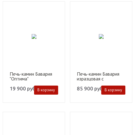
Печь-камин Бавария
Печь-камин Бавария
"Оптима"
изразцовая с
металлической
крышкой "Барокко"
19 900
руб.
85 900
руб.
В корзину
В корзину
коричневая