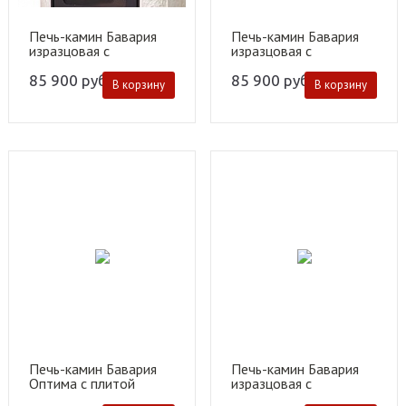
Печь-камин Бавария
Печь-камин Бавария
изразцовая с
изразцовая с
металлической
металлической
крышкой "Барокко"
крышкой "Арка"
85 900
руб.
85 900
руб.
В корзину
В корзину
бежевая
зеленая
Печь-камин Бавария
Печь-камин Бавария
Оптима с плитой
изразцовая с
металлической