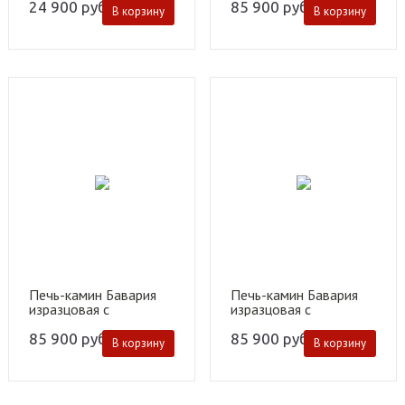
крышкой "Арка"
24 900
руб.
85 900
руб.
В корзину
В корзину
песочная
Печь-камин Бавария
Печь-камин Бавария
изразцовая с
изразцовая с
металлической
металлической
крышкой "Барокко"
крышкой "Барокко"
85 900
руб.
85 900
руб.
В корзину
В корзину
зеленая
песочная