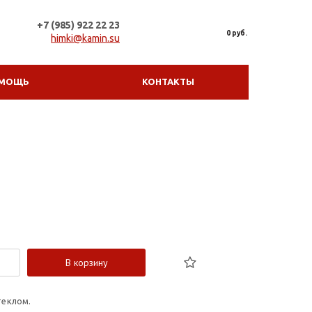
+7 (985) 922 22 23
0 руб.
himki@kamin.su
МОЩЬ
КОНТАКТЫ
В корзину
теклом.