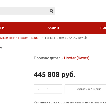
УГИ
АКЦИИ
ПО
ьные топки Hoxter (Чехия)
Топка Hoxter ECKA 90/40/40h
h
Производитель:
Hoxter (Чехия)
445 808 руб.
-
+
Купить в 1 клик
Каминная топка с боковым левым или правым с