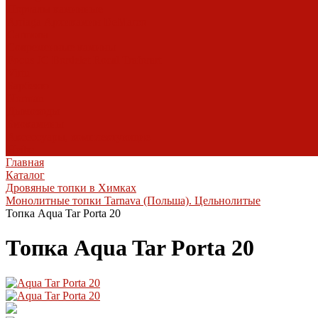
Порталы каминные
Arriaga
Архикамин
DeMarco
Carmona
Современные камины
Focus
JC Bordelet
Rocal
Traforart
Virtu
Барбекю
Norman
Дымоходы
Биокамины
Аксессуары, комплектующие
Heibe
Главная
Каталог
Дровяные топки в Химках
Монолитные топки Tarnava (Польша). Цельнолитые
Топка Aqua Tar Porta 20
Топка Aqua Tar Porta 20