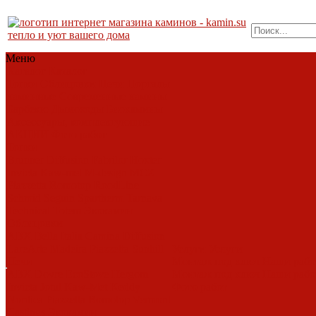
тепло и уют вашего дома
Меню
Каталог
Каталог
Топки
Облицовки
Печи
Порталы
каминные
Современные камины
Барбекю
Дымоходы
Биокамины
Аксессуары, комплектующие
АКЦИИ
Фото работ
Топки
Brunner
Diffusion
Fabrilor
Hoxter
Invicta
Kaw-met
M-design
MCZ
Piazzetta
Romotop
RoodLine
Schmid
Seguin
Spartherm
Tarnava
Technical
Totem
Экокамин
Облицовки
ABX
Bella Italia
Camina
Diffusion
LareArte
Madeira
Piazzetta
Sunhill
Услуги
Услуги
Печи
Монтаж под ключ
Наши раб
ABX
Dovre
EcoStove
Hergom
Монтаж под ключ
Наши раб
Invicta
Jotul
Kaw-Met
Keddy
Фото работ
Nordica
Piazzetta
Romotop
Vermont
Castings
Экокамин