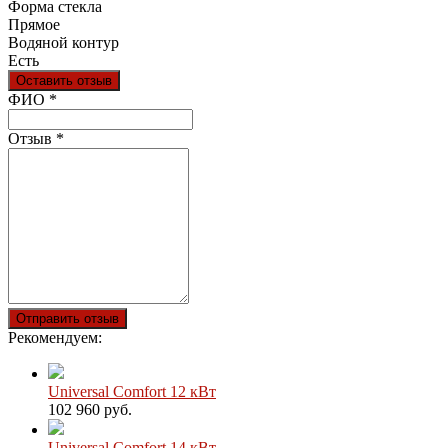
Форма стекла
Прямое
Водяной контур
Есть
Оставить отзыв
Ваш отзыв был отправлен!
ФИО
*
Отзыв
*
Отправить отзыв
Рекомендуем:
Universal Comfort 12 кВт
102 960 руб.
Universal Comfort 14 кВт