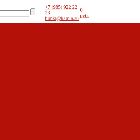
+7 (985) 922 22
0
23
руб.
himki@kamin.su
Помощь
Помощь
Покупка
Вопрос-ответ
Производители
Статьи о кам
Статьи о печах
Статьи о топк
Декоративные камины
Статьи
оты
Акции
Акции
барбекю
Обзоры дымоходов
оты
Покупка
Вопрос-ответ
Производители
Статьи о кам
Статьи о печах
Статьи о топк