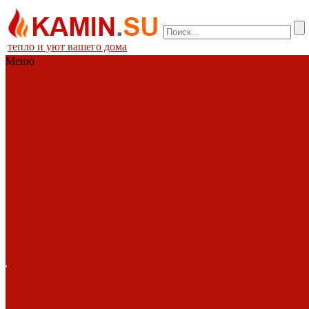
тепло и уют вашего дома
Меню
Каталог
Каталог
Топки
Облицовки
Печи
Порталы
каминные
Современные камины
Барбекю
Дымоходы
Биокамины
Аксессуары, комплектующие
АКЦИИ
Фото работ
Топки
Brunner
Diffusion
Fabrilor
Hoxter
Invicta
Kaw-met
M-design
MCZ
Piazzetta
Romotop
RoodLine
Schmid
Seguin
Spartherm
Tarnava
Technical
Totem
Экокамин
Облицовки
ABX
Bella Italia
Camina
Diffusion
LareArte
Madeira
Piazzetta
Sunhill
Услуги
Услуги
Печи
Монтаж под ключ
Наши раб
ABX
Dovre
EcoStove
Hergom
Монтаж под ключ
Наши раб
Invicta
Jotul
Kaw-Met
Keddy
Фото работ
Nordica
Piazzetta
Romotop
Vermont