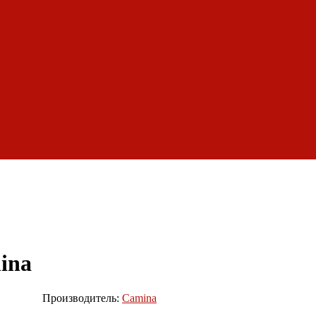
Декоративные камины
Статьи
барбекю
Обзоры дымоходов
ina
Производитель:
Camina