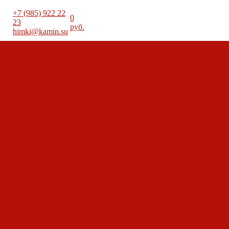
+7 (985) 922 22
0
23
руб.
himki@kamin.su
Помощь
Помощь
Покупка
Вопрос-ответ
Производители
Статьи о кам
Статьи о печах
Статьи о топк
Декоративные камины
Статьи
оты
Акции
Акции
барбекю
Обзоры дымоходов
оты
Покупка
Вопрос-ответ
Производители
Статьи о кам
Статьи о печах
Статьи о топк