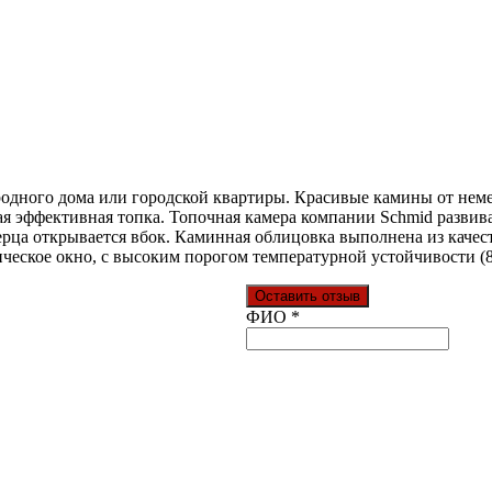
родного дома или городской квартиры. Красивые камины от неме
я эффективная топка. Топочная камера компании Schmid развив
рца открывается вбок. Каминная облицовка выполнена из качес
ческое окно, с высоким порогом температурной устойчивости (8
Оставить отзыв
Ваш отзыв был отправлен!
ФИО
*