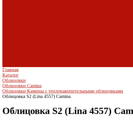
Castings
Экокамин
Порталы каминные
Arriaga
Архикамин
DeMarco
Carmona
Современные камины
Focus
JC Bordelet
Rocal
Traforart
Virtu
Барбекю
Norman
Дымоходы
Биокамины
Аксессуары, комплектующие
Heibe
Главная
Каталог
Облицовки
Облицовки Camina
Облицовки Камины с теплонакопительными облицовками
Облицовка S2 (Lina 4557) Camina
Облицовка S2 (Lina 4557) Cam