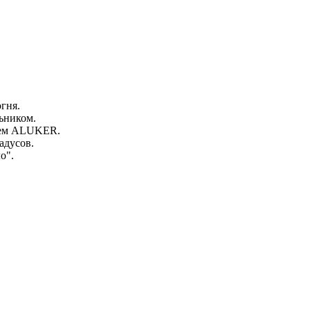
гня.
ьником.
ием ALUKER.
адусов.
о".