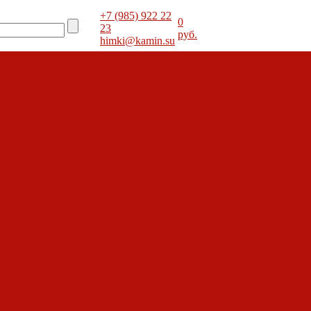
+7 (985) 922 22
0
23
руб.
himki@kamin.su
Помощь
Помощь
Покупка
Вопрос-ответ
Производители
Статьи о кам
Статьи о печах
Статьи о топк
Декоративные камины
Статьи
оты
Акции
Акции
барбекю
Обзоры дымоходов
оты
Покупка
Вопрос-ответ
Производители
Статьи о кам
Статьи о печах
Статьи о топк