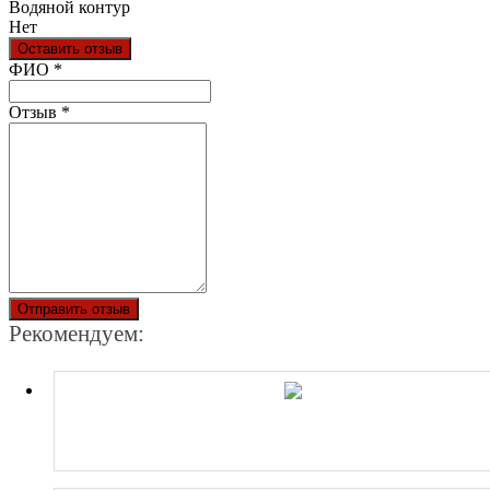
Водяной контур
Нет
Оставить отзыв
Ваш отзыв был отправлен!
ФИО
*
Отзыв
*
Отправить отзыв
Рекомендуем: