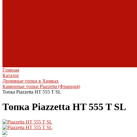
Порталы каминные
Arriaga
Архикамин
DeMarco
Carmona
Современные камины
Focus
JC Bordelet
Rocal
Traforart
Virtu
Барбекю
Norman
Дымоходы
Биокамины
Аксессуары, комплектующие
Heibe
Главная
Каталог
Дровяные топки в Химках
Каминные топки Piazzetta (Франция)
Топка Piazzetta HT 555 T SL
Топка Piazzetta HT 555 T SL