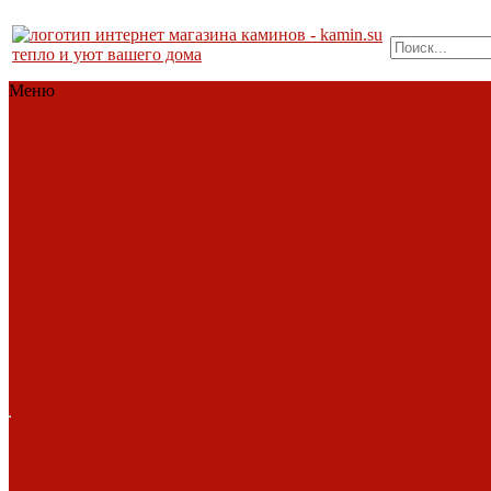
тепло и уют вашего дома
Меню
Каталог
Каталог
Топки
Облицовки
Печи
Порталы
каминные
Современные камины
Барбекю
Дымоходы
Биокамины
Аксессуары, комплектующие
АКЦИИ
Фото работ
Топки
Brunner
Diffusion
Fabrilor
Hoxter
Invicta
Kaw-met
M-design
MCZ
Piazzetta
Romotop
RoodLine
Schmid
Seguin
Spartherm
Tarnava
Technical
Totem
Экокамин
Облицовки
ABX
Bella Italia
Camina
Diffusion
LareArte
Madeira
Piazzetta
Sunhill
Услуги
Услуги
Печи
Монтаж под ключ
Наши раб
ABX
Dovre
EcoStove
Hergom
Монтаж под ключ
Наши раб
Invicta
Jotul
Kaw-Met
Keddy
Фото работ
Nordica
Piazzetta
Romotop
Vermont
Castings
Экокамин