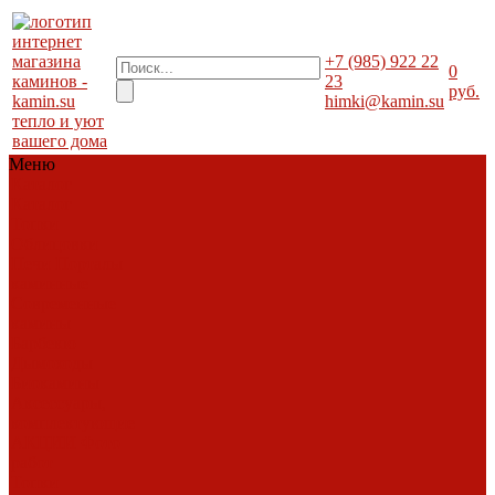
+7 (985) 922 22
0
23
руб.
himki@kamin.su
тепло и уют
вашего дома
Меню
Каталог
Каталог
Топки
Облицовки
Печи
Порталы
каминные
Современные
камины
Барбекю
Дымоходы
Биокамины
Аксессуары,
комплектующие
АКЦИИ
Фото
работ
Топки