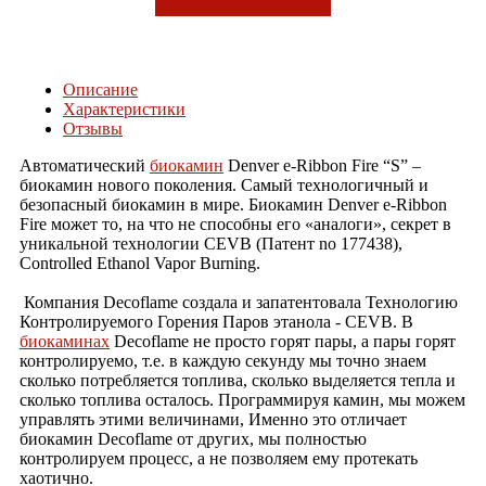
Описание
Характеристики
Отзывы
Автоматический
биокамин
Denver e-Ribbon Fire “S” –
биокамин нового поколения. Самый технологичный и
безопасный биокамин в мире. Биокамин Denver e-Ribbon
Fire может то, на что не способны его «аналоги», секрет в
уникальной технологии CEVB (Патент no 177438),
Controlled Ethanol Vapor Burning.
Компания Decoflame создала и запатентовала Технологию
Контролируемого Горения Паров этанола - CEVB. В
биокаминах
Decoflame не просто горят пары, а пары горят
контролируемо, т.е. в каждую секунду мы точно знаем
сколько потребляется топлива, сколько выделяется тепла и
сколько топлива осталось. Программируя камин, мы можем
управлять этими величинами, Именно это отличает
биокамин Decoflame от других, мы полностью
контролируем процесс, а не позволяем ему протекать
хаотично.