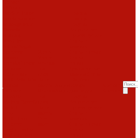
Brunner
Diffusion
Fabrilor
Hoxter
Помощь
Invicta
Kaw-met
Помощь
M-design
MCZ
Покупка
Piazzetta
Вопрос-ответ
Romotop
Производители
RoodLine
Статьи о
Schmid
Seguin
каминах
Spartherm
Услуги
Статьи о печах
Tarnava
Услуги
Статьи о
Technical
Totem
Монтаж
топках
Экокамин
под
Декоративные
Облицовки
ключ
камины
Статьи
ABX
Bella Italia
Наши
о барбекю
Camina
работы
Акции
Обзоры
Контакты
Diffusion
Монтаж
Акции
дымоходов
Контакты
LareArte
под
Покупка
Madeira
Piazzetta
ключ
Вопрос-ответ
Sunhill
Наши
Производители
Печи
работы
Статьи о
ABX
Dovre
Фото
каминах
EcoStove
работ
Статьи о печах
Hergom
Invicta
Статьи о
Jotul
Kaw-Met
топках