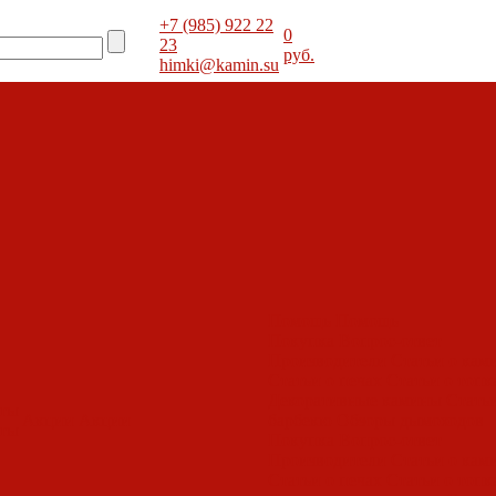
+7 (985) 922 22
0
23
руб.
himki@kamin.su
Помощь
Помощь
Покупка
Вопрос-ответ
Производители
Статьи о кам
Статьи о печах
Статьи о топк
Декоративные камины
Статьи
оты
Акции
Акции
барбекю
Обзоры дымоходов
оты
Покупка
Вопрос-ответ
Производители
Статьи о кам
Статьи о печах
Статьи о топк