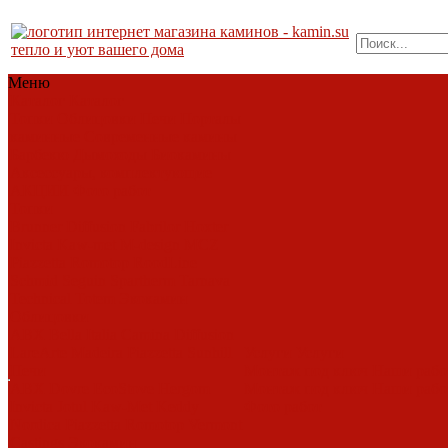
тепло и уют вашего дома
Меню
Каталог
Каталог
Топки
Облицовки
Печи
Порталы
каминные
Современные камины
Барбекю
Дымоходы
Биокамины
Аксессуары, комплектующие
АКЦИИ
Фото работ
Топки
Brunner
Diffusion
Fabrilor
Hoxter
Invicta
Kaw-met
M-design
MCZ
Piazzetta
Romotop
RoodLine
Schmid
Seguin
Spartherm
Tarnava
Technical
Totem
Экокамин
Облицовки
ABX
Bella Italia
Camina
Diffusion
LareArte
Madeira
Piazzetta
Sunhill
Услуги
Услуги
Печи
Монтаж под ключ
Наши раб
ABX
Dovre
EcoStove
Hergom
Монтаж под ключ
Наши раб
Invicta
Jotul
Kaw-Met
Keddy
Фото работ
Nordica
Piazzetta
Romotop
Vermont
Castings
Экокамин