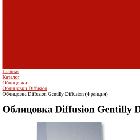
Порталы каминные
Arriaga
Архикамин
DeMarco
Carmona
Современные камины
Focus
JC Bordelet
Rocal
Traforart
Virtu
Барбекю
Norman
Дымоходы
Биокамины
Аксессуары, комплектующие
Heibe
Главная
Каталог
Облицовки
Облицовки Diffusion
Облицовка Diffusion Gentilly Diffusion (Франция)
Облицовка Diffusion Gentilly 