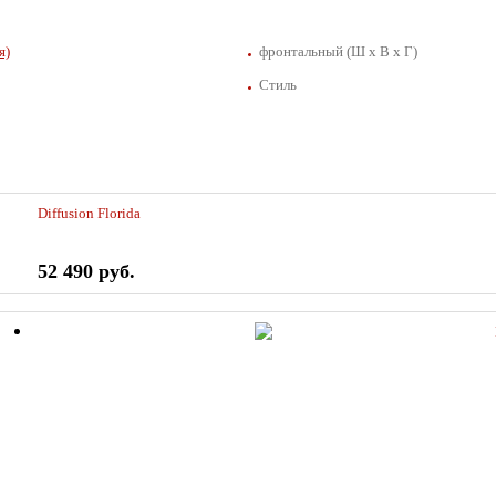
я)
фронтальный (Ш х В х Г)
Стиль
Diffusion Florida
52 490 руб.